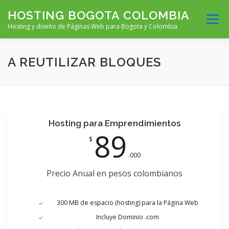
Saltar
HOSTING BOGOTA COLOMBIA
al
Menú
contenido
Hosting y diseño de Páginas Web para Bogota y Colombia
HOME
PLANES BÁSICOS
PLANES MEDIOS
A REUTILIZAR BLOQUES
PLANES PODEROSOS
DISEÑO WEB
CONTRATO
Hosting para Emprendimientos
89
$
.000
Precio Anual en pesos colombianos
300 MB de espacio (hosting) para la Página Web
Incluye Dominio .com